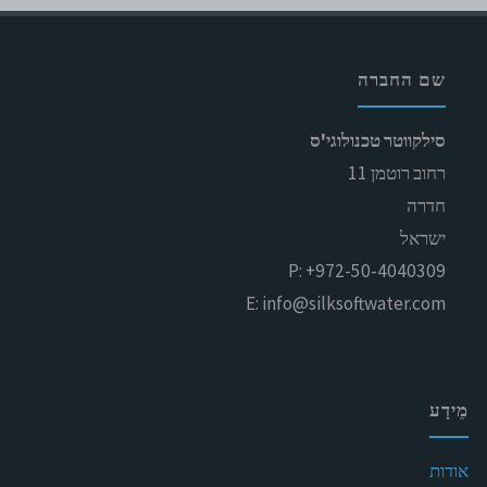
שם החברה
סילקווטר טכנולוגי'ס
רחוב רוטמן 11
חדרה
ישראל
P: +972-50-4040309
E: info@silksoftwater.com
מֵידָע
אודות