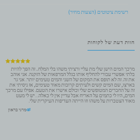
רשימת ציטוטים (הצעות מחיר)
חוות דעת של לקוחות
מרכך המים הישן שלי מת עליי ורציתי משהו בלי המלח.. זה הפך להיות
בלתי אפשרי עבורי להחליף אותו בגלל המרפאות של הזקנה. אני אוהב
את זה. זה לא תופס את המקום של השני והמים טעימים יותר. אני גר
בארצו, שם המים קשים ולעיתים קרובות מאוד טעימים, אז ניסיתי את
זה על החברים המטופשים שלי וכולם אישרו את הטעם. אפילו עם מרכך
המים, היו לי כתמים על האריח אבל עדיין אין לי כאלה. . יש לי מעט
מאוד הצטברות על משהו וזו הייתה העדיפות העיקרית שלי.
מרגי בראון