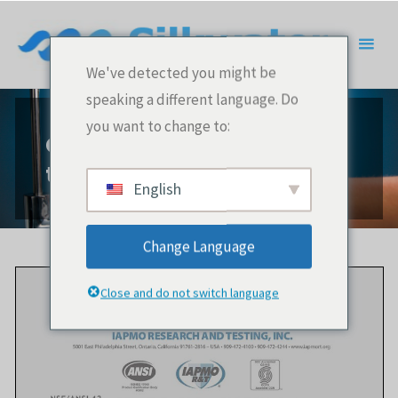
Saltar
al
contenido
We've detected you might be
speaking a different language. Do
you want to change to:
Certificaciones de
tecnologías Silkwater
English
Change Language
Close and do not switch language